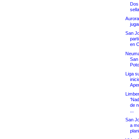
Dos
sell
Aurora
juga
San Jo
part
en 
Neuma
San 
Poto
Liga s
inic
Aper
Limber
‘Nad
de n
...
San Jo
a mo
plan