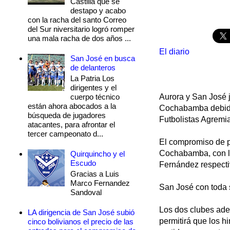
Castilla que se
destapo y acabo
con la racha del santo Correo
del Sur niversitario logró romper
una mala racha de dos años ...
El diario
San José en busca
de delanteros
La Patria Los
dirigentes y el
cuerpo técnico
Aurora y San José j
están ahora abocados a la
Cochabamba debido 
búsqueda de jugadores
Futbolistas Agremi
atacantes, para afrontar el
tercer campeonato d...
El compromiso de pr
Cochabamba, con la
Quirquincho y el
Escudo
Fernández respectiv
Gracias a Luis
Marco Fernandez
San José con toda s
Sandoval
Los dos clubes adem
LA dirigencia de San José subió
permitirá que los h
cinco bolivianos el precio de las