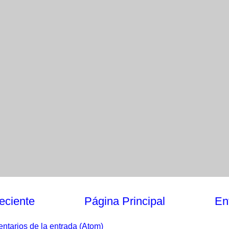
eciente
Página Principal
En
ntarios de la entrada (Atom)