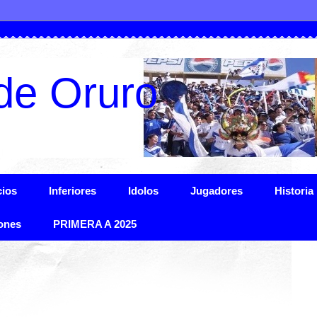
de Oruro
ios
Inferiores
Idolos
Jugadores
Historia
ones
PRIMERA A 2025