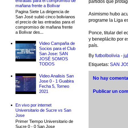
entradas para el compromiso de
partidos que prota
mañana frente a Bolívar
Pagina Siete La dirigencia de
Asimismo hubo acuer
San José subió cinco bolivianos
programe la Liga e
el precio de las entradas para el
compromiso de mañana frente
a Bolívar des...
Ponce, titular del 
y beneplácito por e
Video Campaña de
país.
Socios para el Club
San Jose: SAN
By
futbolbolivia
-
ju
JOSÉ SOMOS
TODOS
Etiquetas:
SAN JO
Video Analisis San
No hay comentar
Jose 0 - 1 Guabira
Fecha 5, Torneo
2021
Publicar un com
En vivo por internet
Universitario de Sucre vs San
Jose
Primer Tiempo Universitario de
Sucre 0 - 0 San Jose