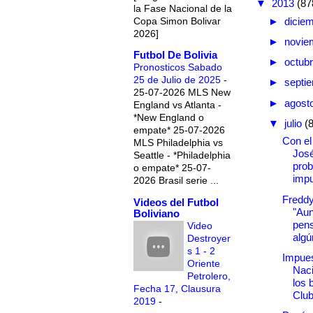
▼
2013
(87
la Fase Nacional de la
Copa Simon Bolivar
►
dicie
2026]
►
novie
Futbol De Bolivia
►
octub
Pronosticos Sabado
25 de Julio de 2025
-
►
septi
25-07-2026 MLS New
►
agost
England vs Atlanta -
*New England o
▼
julio
(
empate* 25-07-2026
Con el
MLS Philadelphia vs
Jos
Seattle - *Philadelphia
pro
o empate* 25-07-
imp
2026 Brasil serie ...
Freddy
Videos del Futbol
"Aun
Boliviano
pen
Video
algú
Destroyer
s 1 - 2
Impue
Oriente
Naci
Petrolero,
los 
Fecha 17, Clausura
Club
2019
-