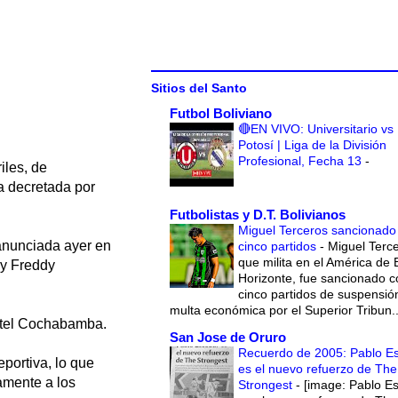
Sitios del Santo
Futbol Boliviano
🔴EN VIVO: Universitario vs
Potosí | Liga de la División
Profesional, Fecha 13
-
iles, de
a decretada por
Futbolistas y D.T. Bolivianos
Miguel Terceros sancionado
 anunciada ayer en
cinco partidos
-
Miguel Terce
que milita en el América de 
 y Freddy
Horizonte, fue sancionado c
cinco partidos de suspensió
multa económica por el Superior Tribun..
hotel Cochabamba.
San Jose de Oruro
Recuerdo de 2005: Pablo E
portiva, lo que
es el nuevo refuerzo de The
amente a los
Strongest
-
[image: Pablo E