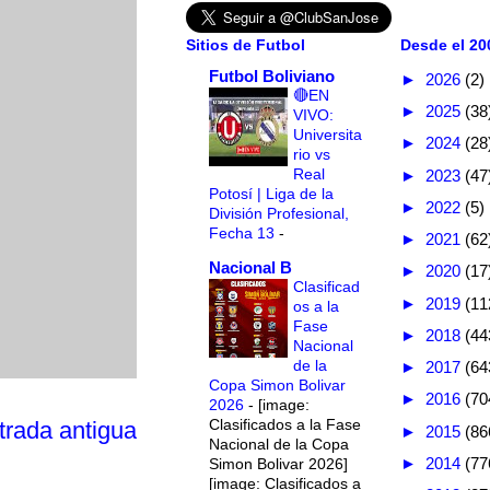
Sitios de Futbol
Desde el 200
Futbol Boliviano
►
2026
(2)
🔴EN
►
2025
(38
VIVO:
Universita
►
2024
(28
rio vs
Real
►
2023
(47
Potosí | Liga de la
►
2022
(5)
División Profesional,
Fecha 13
-
►
2021
(62
Nacional B
►
2020
(17
Clasificad
►
2019
(11
os a la
Fase
►
2018
(44
Nacional
de la
►
2017
(64
Copa Simon Bolivar
►
2016
(70
2026
-
[image:
Clasificados a la Fase
trada antigua
►
2015
(86
Nacional de la Copa
►
2014
(77
Simon Bolivar 2026]
[image: Clasificados a