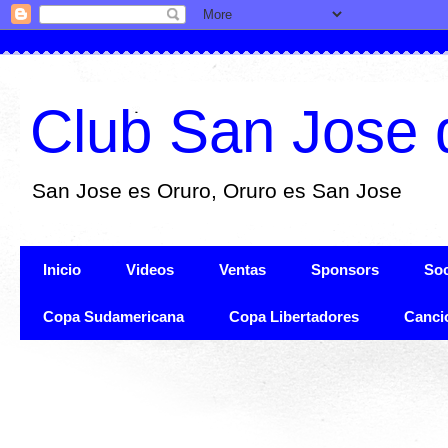
Club San Jose 
San Jose es Oruro, Oruro es San Jose
Inicio
Videos
Ventas
Sponsors
Soc
Copa Sudamericana
Copa Libertadores
Canci