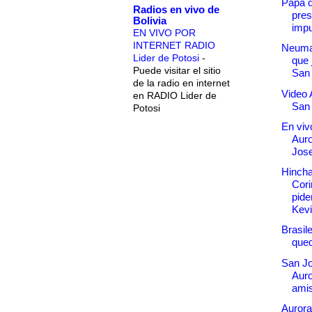
Papá d
Radios en vivo de
pres
Bolivia
imp
EN VIVO POR
INTERNET RADIO
Neuman
Lider de Potosi
-
que 
Puede visitar el sitio
San
de la radio en internet
Video 
en RADIO Lider de
San
Potosi
En vivo
Aur
Jos
Hincha
Cori
pide
Kevi
Brasil
qued
San Jo
Auro
ami
Aurora