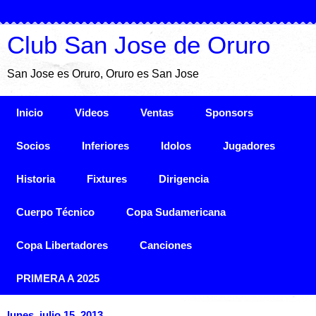
Club San Jose de Oruro
San Jose es Oruro, Oruro es San Jose
Inicio
Videos
Ventas
Sponsors
Socios
Inferiores
Idolos
Jugadores
Historia
Fixtures
Dirigencia
Cuerpo Técnico
Copa Sudamericana
Copa Libertadores
Canciones
PRIMERA A 2025
lunes, julio 15, 2013