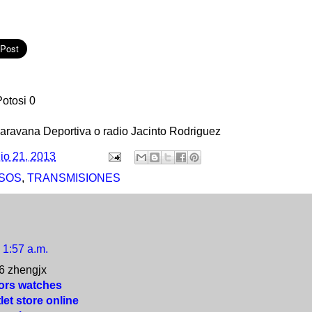
Potosi 0
Caravana Deportiva o radio Jacinto Rodriguez
lio 21, 2013
SOS
,
TRANSMISIONES
1:57 a.m.
6 zhengjx
ors watches
let store online