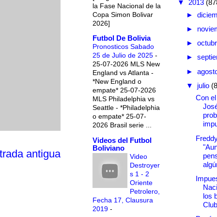
▼
2013
(87
la Fase Nacional de la
Copa Simon Bolivar
►
dicie
2026]
►
novie
Futbol De Bolivia
►
octub
Pronosticos Sabado
25 de Julio de 2025
-
►
septi
25-07-2026 MLS New
►
agost
England vs Atlanta -
*New England o
▼
julio
(
empate* 25-07-2026
Con el
MLS Philadelphia vs
Jos
Seattle - *Philadelphia
pro
o empate* 25-07-
imp
2026 Brasil serie ...
Freddy
Videos del Futbol
"Aun
Boliviano
trada antigua
pen
Video
algú
Destroyer
s 1 - 2
Impue
Oriente
Naci
Petrolero,
los 
Fecha 17, Clausura
Club
2019
-