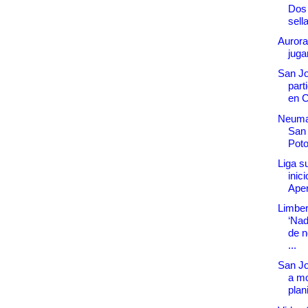
Dos
sell
Aurora
juga
San Jo
part
en 
Neuma
San 
Poto
Liga s
inic
Aper
Limber
‘Nad
de n
...
San Jo
a mo
plan