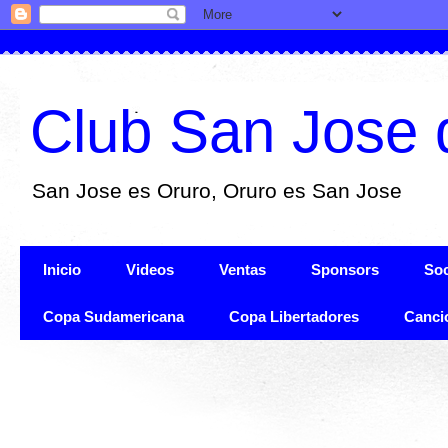
Club San Jose 
San Jose es Oruro, Oruro es San Jose
Inicio
Videos
Ventas
Sponsors
Soc
Copa Sudamericana
Copa Libertadores
Canci