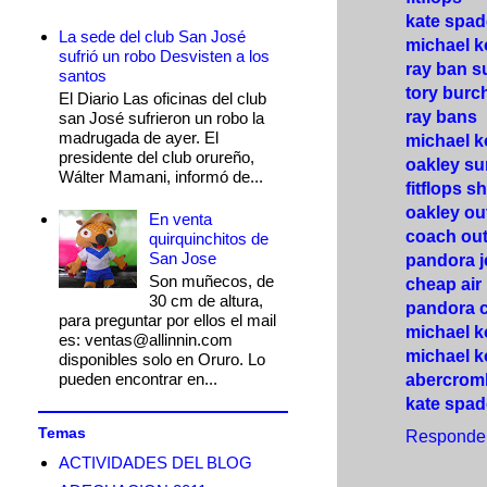
kate spad
La sede del club San José
michael k
sufrió un robo Desvisten a los
ray ban s
santos
tory burch
El Diario Las oficinas del club
ray bans
san José sufrieron un robo la
madrugada de ayer. El
michael 
presidente del club orureño,
oakley s
Wálter Mamani, informó de...
fitflops s
oakley out
En venta
coach out
quirquinchitos de
San Jose
pandora j
Son muñecos, de
cheap air
30 cm de altura,
pandora 
para preguntar por ellos el mail
michael ko
es: ventas@allinnin.com
michael k
disponibles solo en Oruro. Lo
pueden encontrar en...
abercromb
kate spad
Temas
Responde
ACTIVIDADES DEL BLOG