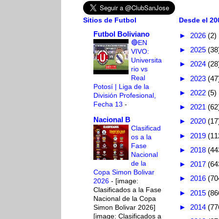
Sitios de Futbol
Desde el 200
Futbol Boliviano
►
2026
(2)
🔴EN
►
2025
(38
VIVO:
Universita
►
2024
(28
rio vs
Real
►
2023
(47
Potosí | Liga de la
►
2022
(5)
División Profesional,
Fecha 13
-
►
2021
(62
Nacional B
►
2020
(17
Clasificad
►
2019
(11
os a la
Fase
►
2018
(44
Nacional
de la
►
2017
(64
Copa Simon Bolivar
►
2016
(70
2026
-
[image:
Clasificados a la Fase
►
2015
(86
Nacional de la Copa
►
2014
(77
Simon Bolivar 2026]
[image: Clasificados a