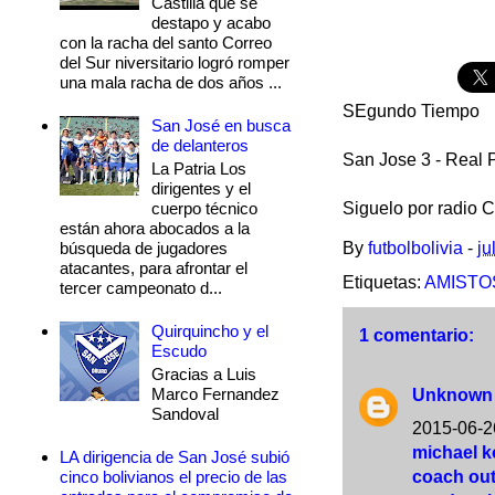
Castilla que se
destapo y acabo
con la racha del santo Correo
del Sur niversitario logró romper
una mala racha de dos años ...
SEgundo Tiempo
San José en busca
de delanteros
San Jose 3 - Real 
La Patria Los
dirigentes y el
cuerpo técnico
Siguelo por radio 
están ahora abocados a la
búsqueda de jugadores
By
futbolbolivia
-
ju
atacantes, para afrontar el
Etiquetas:
AMISTO
tercer campeonato d...
Quirquincho y el
1 comentario:
Escudo
Gracias a Luis
Marco Fernandez
Unknown
Sandoval
2015-06-2
michael k
LA dirigencia de San José subió
cinco bolivianos el precio de las
coach out