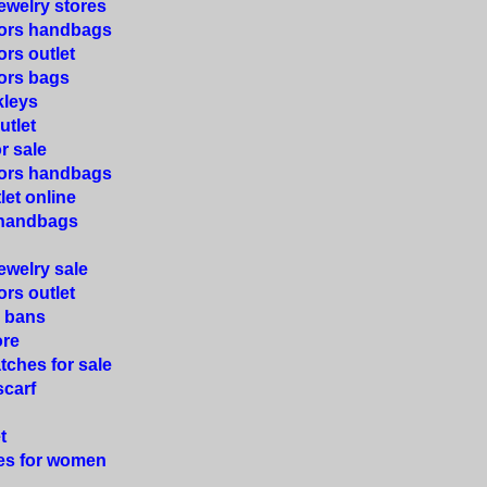
ewelry stores
kors handbags
ors outlet
ors bags
kleys
utlet
r sale
kors handbags
let online
 handbags
ewelry sale
ors outlet
y bans
ore
tches for sale
scarf
t
es for women