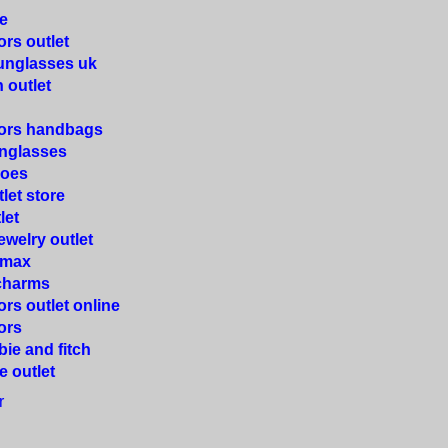
e
ors outlet
unglasses uk
 outlet
kors handbags
unglasses
hoes
let store
let
ewelry outlet
 max
charms
rs outlet online
ors
ie and fitch
e outlet
r