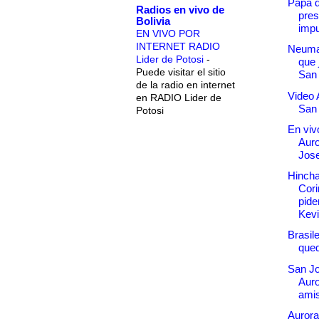
Papá d
Radios en vivo de
pres
Bolivia
imp
EN VIVO POR
INTERNET RADIO
Neuman
Lider de Potosi
-
que 
Puede visitar el sitio
San
de la radio en internet
Video 
en RADIO Lider de
San
Potosi
En vivo
Aur
Jos
Hincha
Cori
pide
Kevi
Brasil
qued
San Jo
Auro
ami
Aurora