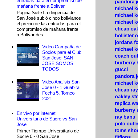
entradas para el compromiso de
pandora j
mañana frente a Bolívar
michael 
Pagina Siete La dirigencia de
michael k
San José subió cinco bolivianos
michael k
el precio de las entradas para el
cheap oa
compromiso de mañana frente
a Bolívar des...
hollister o
jordans fo
Video Campaña de
michael 
Socios para el Club
coach out
San Jose: SAN
burberry
JOSÉ SOMOS
TODOS
gucci
pandora j
Video Analisis San
michael k
Jose 0 - 1 Guabira
cheap ra
Fecha 5, Torneo
oakley st
2021
replica wa
burberry 
En vivo por internet
ray bans
Universitario de Sucre vs San
polo outle
Jose
toms sho
Primer Tiempo Universitario de
Sucre 0 - 0 San Jose
fitflops