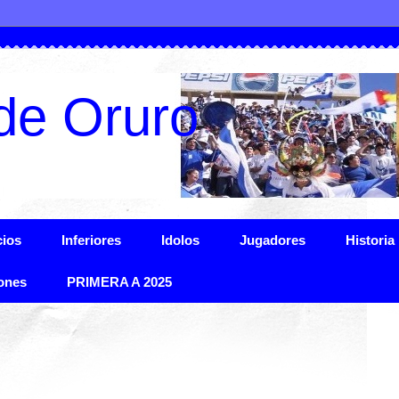
de Oruro
ios
Inferiores
Idolos
Jugadores
Historia
ones
PRIMERA A 2025