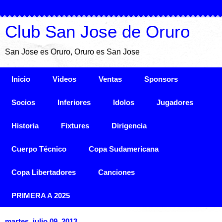
Club San Jose de Oruro
San Jose es Oruro, Oruro es San Jose
Inicio
Videos
Ventas
Sponsors
Socios
Inferiores
Idolos
Jugadores
Historia
Fixtures
Dirigencia
Cuerpo Técnico
Copa Sudamericana
Copa Libertadores
Canciones
PRIMERA A 2025
martes, julio 09, 2013