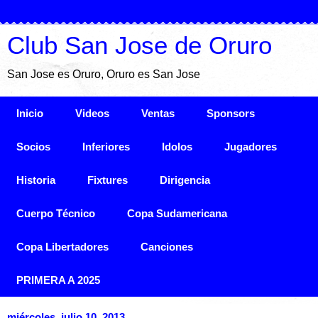
Club San Jose de Oruro
San Jose es Oruro, Oruro es San Jose
Inicio
Videos
Ventas
Sponsors
Socios
Inferiores
Idolos
Jugadores
Historia
Fixtures
Dirigencia
Cuerpo Técnico
Copa Sudamericana
Copa Libertadores
Canciones
PRIMERA A 2025
miércoles, julio 10, 2013