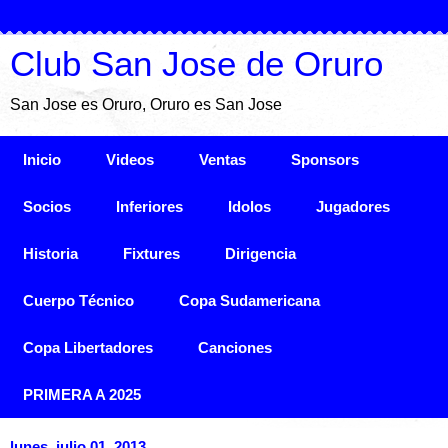
Club San Jose de Oruro
San Jose es Oruro, Oruro es San Jose
Inicio
Videos
Ventas
Sponsors
Socios
Inferiores
Idolos
Jugadores
Historia
Fixtures
Dirigencia
Cuerpo Técnico
Copa Sudamericana
Copa Libertadores
Canciones
PRIMERA A 2025
lunes, julio 01, 2013