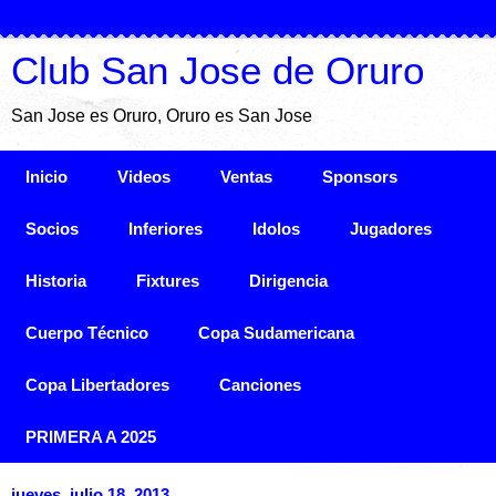
Club San Jose de Oruro
San Jose es Oruro, Oruro es San Jose
Inicio
Videos
Ventas
Sponsors
Socios
Inferiores
Idolos
Jugadores
Historia
Fixtures
Dirigencia
Cuerpo Técnico
Copa Sudamericana
Copa Libertadores
Canciones
PRIMERA A 2025
jueves, julio 18, 2013