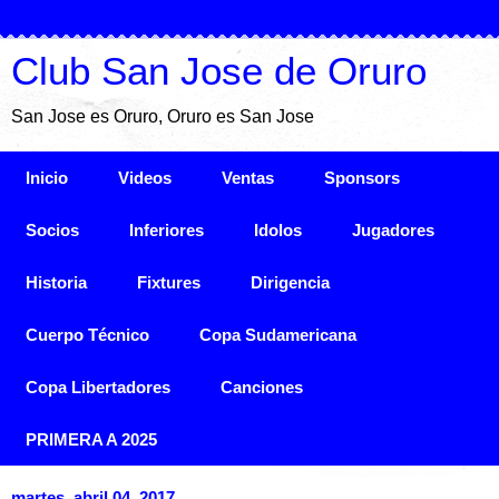
Club San Jose de Oruro
San Jose es Oruro, Oruro es San Jose
Inicio
Videos
Ventas
Sponsors
Socios
Inferiores
Idolos
Jugadores
Historia
Fixtures
Dirigencia
Cuerpo Técnico
Copa Sudamericana
Copa Libertadores
Canciones
PRIMERA A 2025
martes, abril 04, 2017