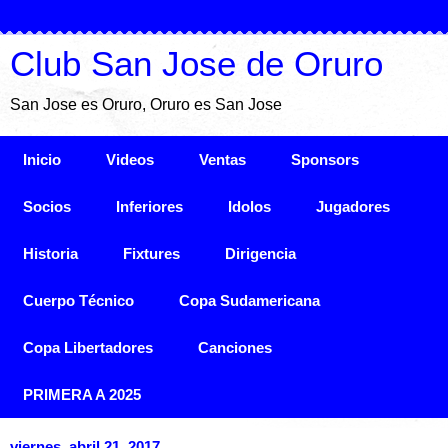
Club San Jose de Oruro
San Jose es Oruro, Oruro es San Jose
Inicio
Videos
Ventas
Sponsors
Socios
Inferiores
Idolos
Jugadores
Historia
Fixtures
Dirigencia
Cuerpo Técnico
Copa Sudamericana
Copa Libertadores
Canciones
PRIMERA A 2025
viernes, abril 21, 2017