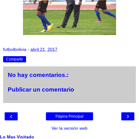
futbolbolivia
-
abril 21, 2017
Compartir
No hay comentarios.:
Publicar un comentario
‹
›
Página Principal
Ver la versión web
Lo Mas Visitado