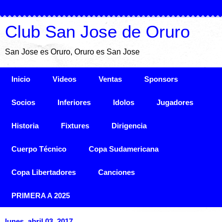
Club San Jose de Oruro
San Jose es Oruro, Oruro es San Jose
Inicio
Videos
Ventas
Sponsors
Socios
Inferiores
Idolos
Jugadores
Historia
Fixtures
Dirigencia
Cuerpo Técnico
Copa Sudamericana
Copa Libertadores
Canciones
PRIMERA A 2025
lunes, abril 03, 2017