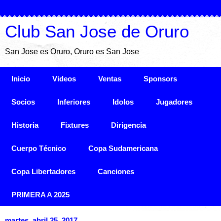
Club San Jose de Oruro
San Jose es Oruro, Oruro es San Jose
Inicio
Videos
Ventas
Sponsors
Socios
Inferiores
Idolos
Jugadores
Historia
Fixtures
Dirigencia
Cuerpo Técnico
Copa Sudamericana
Copa Libertadores
Canciones
PRIMERA A 2025
martes, abril 25, 2017