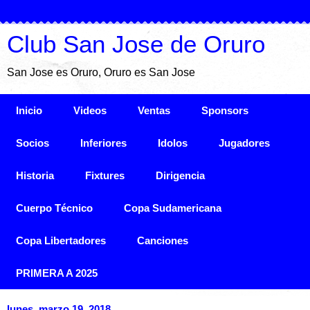
Club San Jose de Oruro
San Jose es Oruro, Oruro es San Jose
Inicio
Videos
Ventas
Sponsors
Socios
Inferiores
Idolos
Jugadores
Historia
Fixtures
Dirigencia
Cuerpo Técnico
Copa Sudamericana
Copa Libertadores
Canciones
PRIMERA A 2025
lunes, marzo 19, 2018