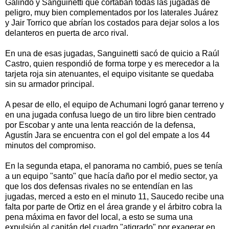
Galindo y Sanguinetti que cortaban todas las jugadas de
peligro, muy bien complementados por los laterales Juárez
y Jair Torrico que abrían los costados para dejar solos a los
delanteros en puerta de arco rival.
En una de esas jugadas, Sanguinetti sacó de quicio a Raúl
Castro, quien respondió de forma torpe y es merecedor a la
tarjeta roja sin atenuantes, el equipo visitante se quedaba
sin su armador principal.
A pesar de ello, el equipo de Achumani logró ganar terreno y
en una jugada confusa luego de un tiro libre bien centrado
por Escobar y ante una lenta reacción de la defensa,
Agustín Jara se encuentra con el gol del empate a los 44
minutos del compromiso.
En la segunda etapa, el panorama no cambió, pues se tenía
a un equipo "santo" que hacía daño por el medio sector, ya
que los dos defensas rivales no se entendían en las
jugadas, merced a esto en el minuto 11, Saucedo recibe una
falta por parte de Ortiz en el área grande y el árbitro cobra la
pena máxima en favor del local, a esto se suma una
expulsión al capitán del cuadro "atigrado" por exagerar en