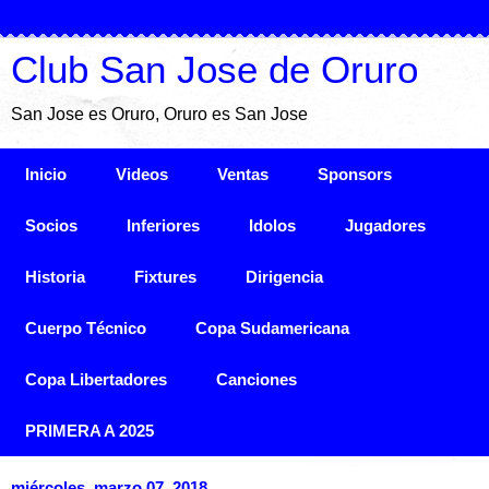
Club San Jose de Oruro
San Jose es Oruro, Oruro es San Jose
Inicio
Videos
Ventas
Sponsors
Socios
Inferiores
Idolos
Jugadores
Historia
Fixtures
Dirigencia
Cuerpo Técnico
Copa Sudamericana
Copa Libertadores
Canciones
PRIMERA A 2025
miércoles, marzo 07, 2018