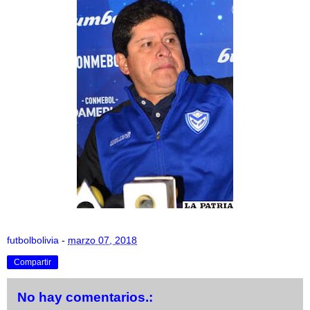
futbolbolivia
-
marzo 07, 2018
Compartir
No hay comentarios.: