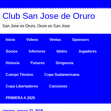
Club San Jose de Oruro
San Jose es Oruro, Oruro es San Jose
Inicio
Videos
Ventas
Sponsors
Socios
Inferiores
Idolos
Jugadores
Historia
Fixtures
Dirigencia
Cuerpo Técnico
Copa Sudamericana
Copa Libertadores
Canciones
PRIMERA A 2025
viernes, marzo 23, 2018