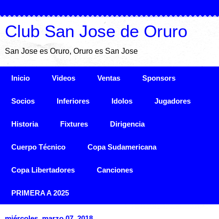
Club San Jose de Oruro
San Jose es Oruro, Oruro es San Jose
Inicio
Videos
Ventas
Sponsors
Socios
Inferiores
Idolos
Jugadores
Historia
Fixtures
Dirigencia
Cuerpo Técnico
Copa Sudamericana
Copa Libertadores
Canciones
PRIMERA A 2025
miércoles, marzo 07, 2018