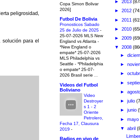
►
2013
(87
Copa Simon Bolivar
2026]
►
2012
(74
erta peligrosidad,
Futbol De Bolivia
►
2011
(61
Pronosticos Sabado
►
2010
(65
25 de Julio de 2025
-
25-07-2026 MLS New
►
2009
(69
 solución para el
England vs Atlanta -
*New England o
▼
2008
(86
empate* 25-07-2026
►
dicie
MLS Philadelphia vs
Seattle - *Philadelphia
►
novie
o empate* 25-07-
►
octub
2026 Brasil serie ...
►
septi
Videos del Futbol
Boliviano
►
agost
Video
►
julio
(
Destroyer
s 1 - 2
►
junio
(
Oriente
Petrolero,
►
mayo
Fecha 17, Clausura
▼
abril
(
2019
-
Limber
Radios en vivo de