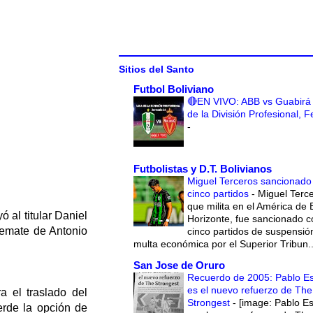
Sitios del Santo
Futbol Boliviano
🔴EN VIVO: ABB vs Guabirá 
de la División Profesional, 
-
Futbolistas y D.T. Bolivianos
Miguel Terceros sancionado
cinco partidos
-
Miguel Terce
que milita en el América de 
ó al titular Daniel
Horizonte, fue sancionado c
remate de Antonio
cinco partidos de suspensió
multa económica por el Superior Tribun..
San Jose de Oruro
Recuerdo de 2005: Pablo E
es el nuevo refuerzo de The
a el traslado del
Strongest
-
[image: Pablo E
erde la opción de