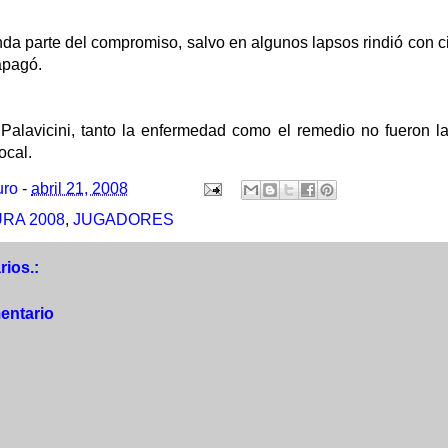
da parte del compromiso, salvo en algunos lapsos rindió con ci
apagó.
 Palavicini, tanto la enfermedad como el remedio no fueron la
ocal.
uro
-
abril 21, 2008
RA 2008
,
JUGADORES
ios.:
entario