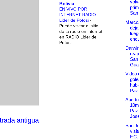
volv
Bolivia
prim
EN VIVO POR
San 
INTERNET RADIO
Lider de Potosi
-
Marcos
Puede visitar el sitio
deja
de la radio en internet
lueg
en RADIO Lider de
encu
Potosi
Darwi
reap
San 
Gua
Video 
gole
hubi
Paz
Apertu
10ma
Paz 
Jose
trada antigua
San Jo
visi
F.C.