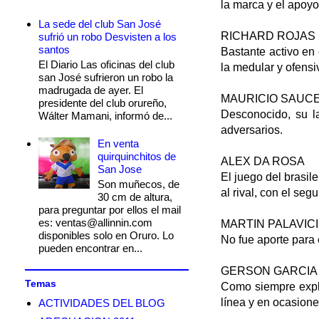
la marca y el apoyo
La sede del club San José
RICHARD ROJAS
sufrió un robo Desvisten a los
santos
Bastante activo en
El Diario Las oficinas del club
la medular y ofensi
san José sufrieron un robo la
madrugada de ayer. El
MAURICIO SAUC
presidente del club orureño,
Desconocido, su l
Wálter Mamani, informó de...
adversarios.
En venta
quirquinchitos de
ALEX DA ROSA
San Jose
El juego del brasil
Son muñecos, de
al rival, con el seg
30 cm de altura,
para preguntar por ellos el mail
es: ventas@allinnin.com
MARTIN PALAVICI
disponibles solo en Oruro. Lo
No fue aporte para 
pueden encontrar en...
GERSON GARCIA
Temas
Como siempre explo
línea y en ocasione
ACTIVIDADES DEL BLOG