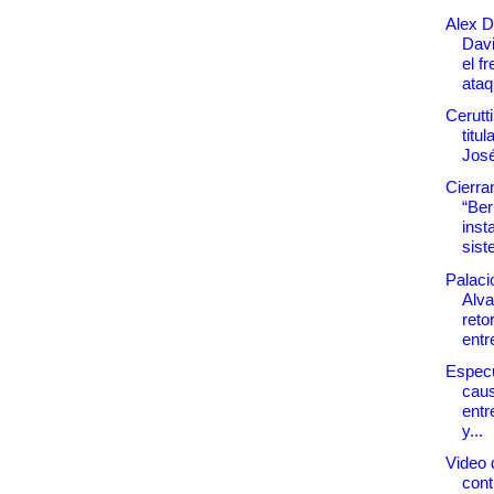
Alex D
Davi
el f
ataq
Cerutt
titu
José
Cierra
“Be
inst
sist
Palaci
Alva
reto
entre
Espec
caus
entr
y...
Video 
con