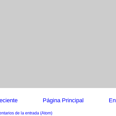
eciente
Página Principal
En
ntarios de la entrada (Atom)