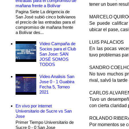
entradas para el compromiso de
tener un buen resul
mañana frente a Bolívar
Pagina Siete La dirigencia de
San José subió cinco bolivianos
MARCELO QUIRO
el precio de las entradas para el
Se puede calificar
compromiso de mañana frente
ubicar el pase, cas
a Bolívar des...
LUIS PALACIOS
Video Campaña de
En las pocas veces 
Socios para el Club
San Jose: SAN
tuvo problemas par
JOSÉ SOMOS
TODOS
SANDRO COELH
No tuvo muchos pro
Video Analisis San
rival, salvó la tarde
Jose 0 - 1 Guabira
Fecha 5, Torneo
2021
CARLOS ALVARE
Tuvo un desempeño 
con cierta claridad 
En vivo por internet
Universitario de Sucre vs San
Jose
ROLANDO RIBER
Primer Tiempo Universitario de
Por momentos se co
Sucre 0 - 0 San Jose