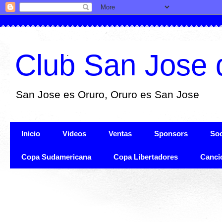
Club San Jose 
San Jose es Oruro, Oruro es San Jose
Inicio
Videos
Ventas
Sponsors
Soc
Copa Sudamericana
Copa Libertadores
Canci