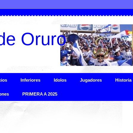
de Oruro
ios
Inferiores
Idolos
Jugadores
Historia
ones
PRIMERA A 2025