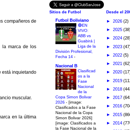
Sitios de Futbol
Desde el 200
Futbol Boliviano
►
2026
(2)
sus compañeros de
🔴EN
►
2025
(38
VIVO:
ABB vs
►
2024
(28
Guabirá |
Liga de la
►
2023
(47
 la marca de los
División Profesional,
►
2022
(5)
Fecha 14
-
►
2021
(62
Nacional B
Clasificad
►
2020
(17
e está inquietando
os a la
►
2019
(11
Fase
Nacional
►
2018
(44
de la
Copa Simon Bolivar
►
2017
(64
sancio muscular.
2026
-
[image:
►
2016
(70
Clasificados a la Fase
Nacional de la Copa
►
2015
(86
arca en la última
Simon Bolivar 2026]
►
2014
(77
[image: Clasificados a
la Fase Nacional de la