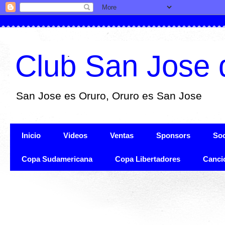
Club San Jose 
San Jose es Oruro, Oruro es San Jose
Inicio
Videos
Ventas
Sponsors
Soc
Copa Sudamericana
Copa Libertadores
Canci