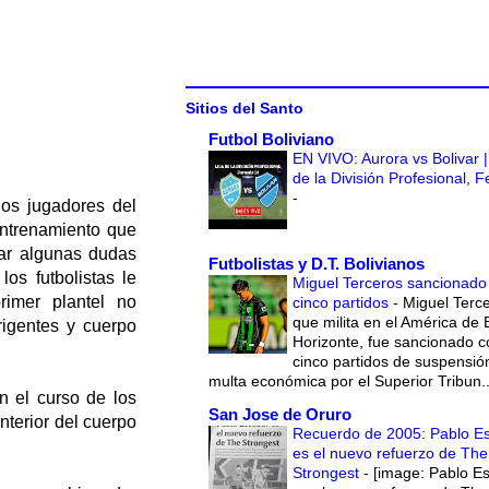
Sitios del Santo
Futbol Boliviano
EN VIVO: Aurora vs Bolivar |
de la División Profesional, 
-
 los jugadores del
entrenamiento que
rar algunas dudas
Futbolistas y D.T. Bolivianos
os futbolistas le
Miguel Terceros sancionado
rimer plantel no
cinco partidos
-
Miguel Terce
que milita en el América de 
rigentes y cuerpo
Horizonte, fue sancionado c
cinco partidos de suspensió
multa económica por el Superior Tribun..
en el curso de los
San Jose de Oruro
nterior del cuerpo
Recuerdo de 2005: Pablo E
es el nuevo refuerzo de The
Strongest
-
[image: Pablo E