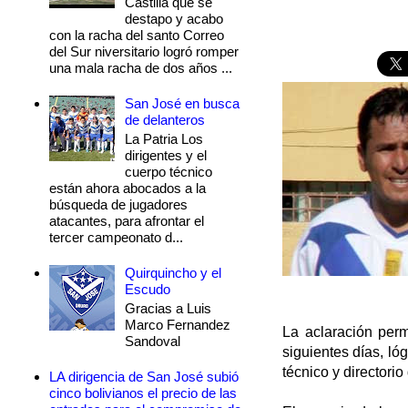
Castilla que se
destapo y acabo
con la racha del santo Correo
del Sur niversitario logró romper
una mala racha de dos años ...
San José en busca
de delanteros
La Patria Los
dirigentes y el
cuerpo técnico
están ahora abocados a la
búsqueda de jugadores
atacantes, para afrontar el
tercer campeonato d...
Quirquincho y el
Escudo
Gracias a Luis
Marco Fernandez
La aclaración permi
Sandoval
siguientes días, ló
técnico y directorio
LA dirigencia de San José subió
cinco bolivianos el precio de las