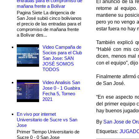
entradas para el compromiso de
El anuncio de la re
mañana frente a Bolívar
retorne al equipo.
Pagina Siete La dirigencia de
mantiene su posici
San José subió cinco bolivianos
pero yo no vengo a 
el precio de las entradas para el
estar fuera no hay 
compromiso de mañana frente
a Bolívar des...
También explicó qu
Video Campaña de
“Hablé con mis co
Socios para el Club
dicen, menos mal 
San Jose: SAN
con el equipo”, dijo
JOSÉ SOMOS
TODOS
Finalmente afirmó 
Video Analisis San
de San José.
Jose 0 - 1 Guabira
Fecha 5, Torneo
“En ese aspecto no
2021
del primer equipo c
hay buenos jugador
En vivo por internet
Universitario de Sucre vs San
By
San Jose de Or
Jose
Etiquetas:
JUGAD
Primer Tiempo Universitario de
Sucre 0 - 0 San Jose