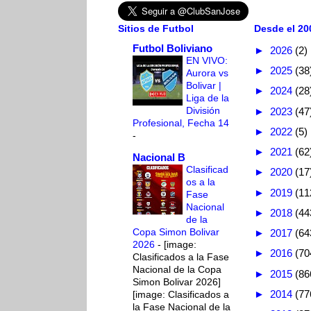
Sitios de Futbol
Desde el 200
Futbol Boliviano
►
2026
(2)
EN VIVO:
►
2025
(38
Aurora vs
Bolivar |
►
2024
(28
Liga de la
División
►
2023
(47
Profesional, Fecha 14
►
2022
(5)
-
►
2021
(62
Nacional B
Clasificad
►
2020
(17
os a la
►
2019
(11
Fase
Nacional
►
2018
(44
de la
Copa Simon Bolivar
►
2017
(64
2026
-
[image:
►
2016
(70
Clasificados a la Fase
Nacional de la Copa
►
2015
(86
Simon Bolivar 2026]
►
2014
(77
[image: Clasificados a
la Fase Nacional de la