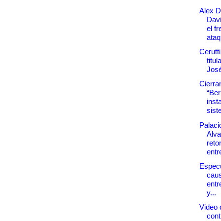
Alex D
Davi
el f
ataq
Cerutt
titu
José
Cierra
“Be
inst
sist
Palaci
Alva
reto
entre
Espec
caus
entr
y...
Video 
con