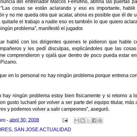
nuncia del entrenador Marcos Ferrufino, abriría las puertas p
 “Las cosas se están aclarando y eso es importante, hablé 
ón y no me queda otra que acatar, ahora es posible que él de 
quitarle el trabajo a nadie eso es también lo que quiero aclara
ningún problema”, manifestó el jugador.
e habló con los dirigentes quienes le pidieron que hable c
mpañeros y les pedí disculpas, explicándoles que las cosa
me comprendieron y ojalá que dentro de poco pueda estar en
 Pizarro.
que en lo personal no hay ningún problema porque entrena con 
 hay ningún problema estoy bien físicamente y si retorno a l
on gusto lucharé por volver a ser parte del equipo titular, má
es y podemos volver a salir campeones”, aseguró.
uro
-
abril 30, 2008
ORES
,
SAN JOSE ACTUALIDAD