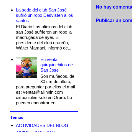
No hay comentar
La sede del club San José
sufrió un robo Desvisten a los
santos
Publicar un com
El Diario Las oficinas del club
san José sufrieron un robo la
madrugada de ayer. El
presidente del club orureño,
Wálter Mamani, informó de...
En venta
quirquinchitos de
San Jose
Son muñecos, de
30 cm de altura,
para preguntar por ellos el mail
es: ventas@allinnin.com
disponibles solo en Oruro. Lo
pueden encontrar en...
Temas
ACTIVIDADES DEL BLOG