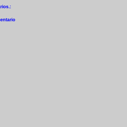
ios.:
entario