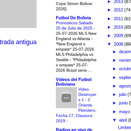
►
2013
(87
Copa Simon Bolivar
2026]
►
2012
(74
Futbol De Bolivia
►
2011
(61
Pronosticos Sabado
►
2010
(65
25 de Julio de 2025
-
25-07-2026 MLS New
►
2009
(69
England vs Atlanta -
trada antigua
*New England o
▼
2008
(86
empate* 25-07-2026
►
dicie
MLS Philadelphia vs
Seattle - *Philadelphia
►
novie
o empate* 25-07-
►
octub
2026 Brasil serie ...
►
septi
Videos del Futbol
Boliviano
►
agost
Video
►
julio
(
Destroyer
s 1 - 2
►
junio
(
Oriente
Petrolero,
►
mayo
Fecha 17, Clausura
▼
abril
(
2019
-
Limber
Radios en vivo de