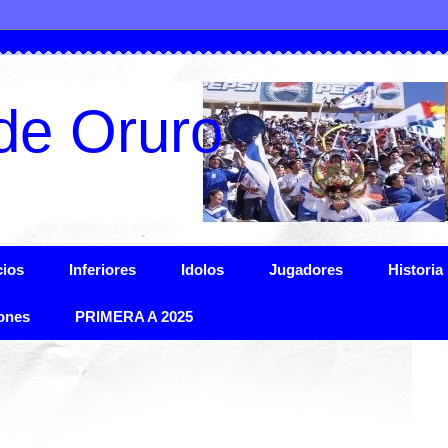
de Oruro
ios
Inferiores
Idolos
Jugadores
Historia
ones
PRIMERA A 2025