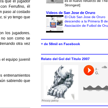
es el nuevo refuerzo de The
ara que el jugador
Strongest]
con Ferrufino, él
un paso al costado
Videos de San Jose de Oruro
El Club San Jose de Oruro
r, si yo tengo que
descendio a la Primera B de
Asociación de Futbol de Or
on los jugadores.
s no son como se
trenando otra vez
+ de 58mil en Facebook
Relato del Gol del Titulo 2007
el equipo juvenil
os entrenamientos
s aún sabiendo que