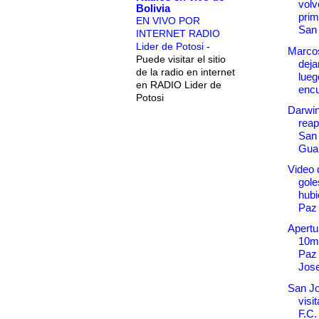
volv
Bolivia
prim
EN VIVO POR
San 
INTERNET RADIO
Lider de Potosi
-
Marcos
Puede visitar el sitio
deja
de la radio en internet
lueg
en RADIO Lider de
encu
Potosi
Darwi
reap
San 
Gua
Video 
gole
hubi
Paz
Apertu
10ma
Paz 
Jose
San Jo
visi
F.C.