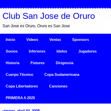
Club San Jose de Oruro
San Jose es Oruro, Oruro es San Jose
Inicio
Videos
Ventas
Sponsors
Socios
Inferiores
Idolos
Jugadores
Historia
Fixtures
Dirigencia
Cuerpo Técnico
Copa Sudamericana
Copa Libertadores
Canciones
PRIMERA A 2025
viernes, abril 04, 2008