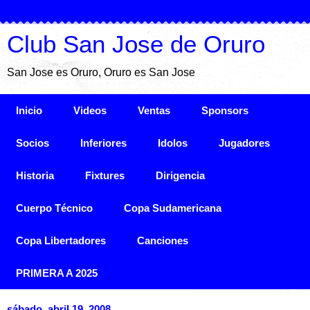
Club San Jose de Oruro
San Jose es Oruro, Oruro es San Jose
Inicio
Videos
Ventas
Sponsors
Socios
Inferiores
Idolos
Jugadores
Historia
Fixtures
Dirigencia
Cuerpo Técnico
Copa Sudamericana
Copa Libertadores
Canciones
PRIMERA A 2025
sábado, abril 19, 2008