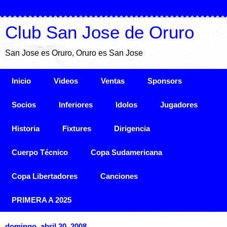
Club San Jose de Oruro
San Jose es Oruro, Oruro es San Jose
Inicio
Videos
Ventas
Sponsors
Socios
Inferiores
Idolos
Jugadores
Historia
Fixtures
Dirigencia
Cuerpo Técnico
Copa Sudamericana
Copa Libertadores
Canciones
PRIMERA A 2025
domingo, abril 20, 2008