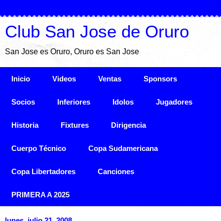
Club San Jose de Oruro
San Jose es Oruro, Oruro es San Jose
Inicio
Videos
Ventas
Sponsors
Socios
Inferiores
Idolos
Jugadores
Historia
Fixtures
Dirigencia
Cuerpo Técnico
Copa Sudamericana
Copa Libertadores
Canciones
PRIMERA A 2025
lunes, julio 21, 2008