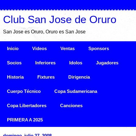
Club San Jose de Oruro
San Jose es Oruro, Oruro es San Jose
Inicio
Videos
Ventas
Sponsors
Socios
Inferiores
Idolos
Jugadores
Historia
Fixtures
Dirigencia
Cuerpo Técnico
Copa Sudamericana
Copa Libertadores
Canciones
PRIMERA A 2025
domingo, julio 27, 2008