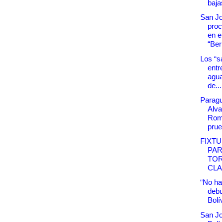
bajas
San Jo
proc
en e
“Be
Los “s
entr
agua
de...
Parag
Alva
Rom
prue
FIXTU
PAR
TO
CL
“No ha
debu
Bolí
San Jo