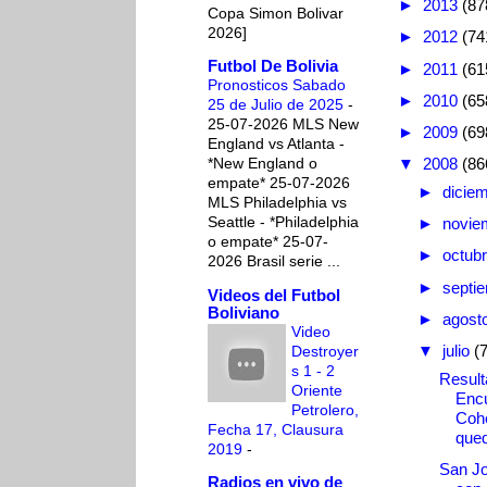
►
2013
(87
Copa Simon Bolivar
2026]
►
2012
(74
Futbol De Bolivia
►
2011
(61
Pronosticos Sabado
►
2010
(65
25 de Julio de 2025
-
25-07-2026 MLS New
►
2009
(69
England vs Atlanta -
*New England o
▼
2008
(86
empate* 25-07-2026
►
dicie
MLS Philadelphia vs
Seattle - *Philadelphia
►
novie
o empate* 25-07-
►
octub
2026 Brasil serie ...
►
septi
Videos del Futbol
Boliviano
►
agost
Video
▼
julio
(
Destroyer
s 1 - 2
Result
Oriente
Encu
Petrolero,
Cohe
Fecha 17, Clausura
que
2019
-
San Jo
Radios en vivo de