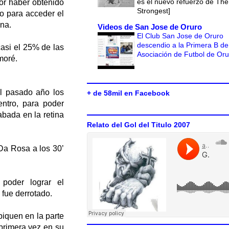
es el nuevo refuerzo de The
or haber obtenido
Strongest]
lo para acceder el
na.
Videos de San Jose de Oruro
El Club San Jose de Oruro
descendio a la Primera B de
casi el 25% de las
Asociación de Futbol de Or
moré.
l pasado año los
+ de 58mil en Facebook
entro, para poder
bada en la retina
Relato del Gol del Titulo 2007
Da Rosa a los 30’
poder lograr el
fue derrotado.
iquen en la parte
primera vez en su