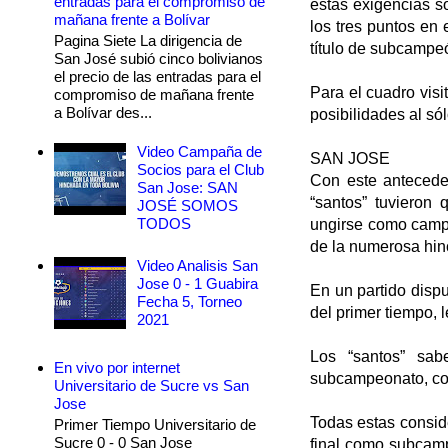
entradas para el compromiso de
estas exigencias s
mañana frente a Bolívar
los tres puntos en 
Pagina Siete La dirigencia de
título de subcampe
San José subió cinco bolivianos
el precio de las entradas para el
Para el cuadro visi
compromiso de mañana frente
a Bolívar des...
posibilidades al só
Video Campaña de
SAN JOSE
Socios para el Club
Con este antecede
San Jose: SAN
“santos” tuvieron 
JOSÉ SOMOS
TODOS
ungirse como camp
de la numerosa hin
Video Analisis San
Jose 0 - 1 Guabira
En un partido disp
Fecha 5, Torneo
del primer tiempo, 
2021
Los “santos” sab
En vivo por internet
subcampeonato, con
Universitario de Sucre vs San
Jose
Todas estas consid
Primer Tiempo Universitario de
Sucre 0 - 0 San Jose
final como subcamp