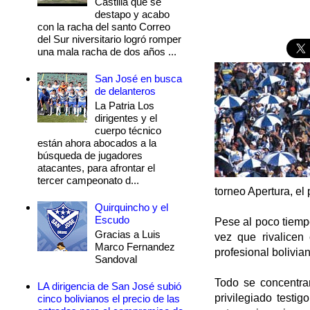
Castilla que se
destapo y acabo
con la racha del santo Correo
del Sur niversitario logró romper
una mala racha de dos años ...
San José en busca
de delanteros
La Patria Los
dirigentes y el
cuerpo técnico
están ahora abocados a la
búsqueda de jugadores
atacantes, para afrontar el
tercer campeonato d...
torneo Apertura, el
Quirquincho y el
Escudo
Pese al poco tiempo
Gracias a Luis
vez que rivalicen
Marco Fernandez
profesional bolivia
Sandoval
Todo se concentra
LA dirigencia de San José subió
privilegiado testig
cinco bolivianos el precio de las