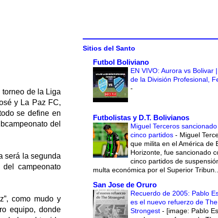
Sitios del Santo
Futbol Boliviano
EN VIVO: Aurora vs Bolivar |
de la División Profesional, 
-
 torneo de la Liga
José y La Paz FC,
todo se define en
Futbolistas y D.T. Bolivianos
subcampeonato del
Miguel Terceros sancionado
cinco partidos
-
Miguel Terce
que milita en el América de 
Horizonte, fue sancionado c
ta será la segunda
cinco partidos de suspensió
io del campeonato
multa económica por el Superior Tribun..
San Jose de Oruro
Recuerdo de 2005: Pablo E
ez”, como mudo y
es el nuevo refuerzo de The
otro equipo, donde
Strongest
-
[image: Pablo E