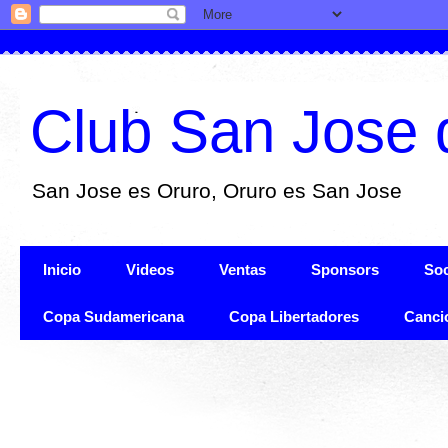
Club San Jose 
San Jose es Oruro, Oruro es San Jose
Inicio
Videos
Ventas
Sponsors
Soc
Copa Sudamericana
Copa Libertadores
Canci