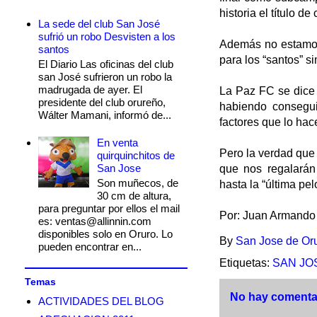
historia el título d
La sede del club San José
sufrió un robo Desvisten a los
Además no estamos
santos
para los “santos” s
El Diario Las oficinas del club
san José sufrieron un robo la
madrugada de ayer. El
La Paz FC se dice 
presidente del club orureño,
habiendo conseguid
Wálter Mamani, informó de...
factores que lo hac
En venta
Pero la verdad que
quirquinchitos de
San Jose
que nos regalarán
Son muñecos, de
hasta la “última pel
30 cm de altura,
para preguntar por ellos el mail
Por: Juan Armando 
es: ventas@allinnin.com
disponibles solo en Oruro. Lo
By
San Jose de Or
pueden encontrar en...
Etiquetas:
SAN JO
Temas
No hay comentar
ACTIVIDADES DEL BLOG