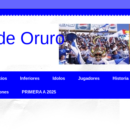
de Oruro
ios
Inferiores
Idolos
Jugadores
Historia
ones
PRIMERA A 2025