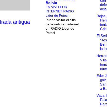
con 
Bolivia
defe
EN VIVO POR
dela
INTERNET RADIO
Lider de Potosi
-
Rojas,
Puede visitar el sitio
Herr
trada antigua
de la radio en internet
tent
en RADIO Lider de
Cris
Potosi
El Sede
“Je
Ber
la in
Herrer
Vill
tom
cuen
Eder J
goler
San 
a B..
Vaca, 
Pala
Para