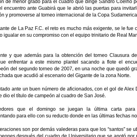
on de menor grado para el cuadro que dirige Sandro Coelho p
el encuentro ante Guabirá que le abrió las puertas para invitar
ón y promoverse al torneo internacional de la Copa Sudamerica
tante de La Paz F.C. el reto es mucho más exigente, se le fue 
lo igualar en su compromiso con el equipo trinitario de Real Ma
nte y que además para la obtención del torneo Clausura de
que enfrentar a este mismo plantel sacando a flote el encu
eón del segundo torneo de 2007, en una noche que quedó gra
chada que acudió al escenario del Gigante de la zona Norte.
utado ante un buen número de aficionados, con el gol de Alex 
le dio el título de campeón al cuadro de San José.
edores que el domingo se juegan la última carta para 
tando para ello con su reducto donde en las últimas fechas no 
eraciones son por demás valederas para que los “santos” se ub
eones después del cuadro de Universitario que se anotó por 