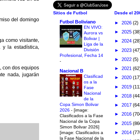
Sitios de Futbol
Desde el 200
omiso del domingo
Futbol Boliviano
►
2026
(2)
EN VIVO:
►
2025
(38
Aurora vs
Bolivar |
a como visitante,
►
2024
(28
Liga de la
y la estadística,
División
►
2023
(47
Profesional, Fecha 14
►
2022
(5)
-
, con dos equipos
►
2021
(62
Nacional B
te nada, jugarán
Clasificad
►
2020
(17
os a la
►
2019
(11
Fase
Nacional
►
2018
(44
de la
Copa Simon Bolivar
►
2017
(64
2026
-
[image:
►
2016
(70
Clasificados a la Fase
Nacional de la Copa
►
2015
(86
Simon Bolivar 2026]
►
2014
(77
[image: Clasificados a
la Fase Nacional de la