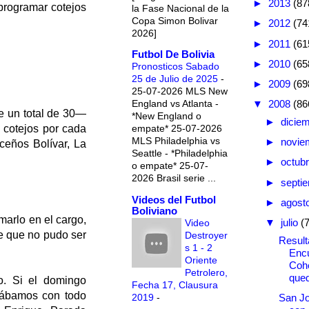
►
2013
(87
programar cotejos
la Fase Nacional de la
Copa Simon Bolivar
►
2012
(74
2026]
►
2011
(61
Futbol De Bolivia
►
2010
(65
Pronosticos Sabado
25 de Julio de 2025
-
►
2009
(69
25-07-2026 MLS New
England vs Atlanta -
▼
2008
(86
e un total de 30—
*New England o
►
dicie
empate* 25-07-2026
o cotejos por cada
MLS Philadelphia vs
►
novie
ceños Bolívar, La
Seattle - *Philadelphia
►
octub
o empate* 25-07-
2026 Brasil serie ...
►
septi
Videos del Futbol
►
agost
Boliviano
marlo en el cargo,
▼
julio
(
Video
de que no pudo ser
Destroyer
Result
s 1 - 2
Encu
Oriente
Cohe
Petrolero,
que
o. Si el domingo
Fecha 17, Clausura
tábamos con todo
2019
-
San Jo