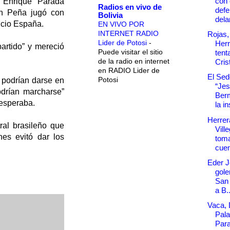
con 
e Enrique Parada
Radios en vivo de
defe
in Peña jugó con
Bolivia
dela
encio España.
EN VIVO POR
INTERNET RADIO
Rojas,
Lider de Potosi
-
Herr
artido” y mereció
Puede visitar el sitio
tent
de la radio en internet
Cris
en RADIO Lider de
El Sede
Potosi
e podrían darse en
“Je
odrían marcharse”
Ber
 esperaba.
la in
Herrer
ral brasileño que
Vill
nes evitó dar los
tom
cuen
Eder J
goler
San 
a B..
Vaca, 
Pala
Para