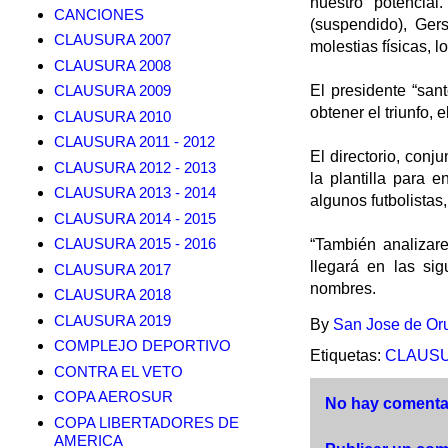
nuestro potencia
CANCIONES
(suspendido), Ger
CLAUSURA 2007
molestias físicas, 
CLAUSURA 2008
CLAUSURA 2009
El presidente “san
obtener el triunfo, e
CLAUSURA 2010
CLAUSURA 2011 - 2012
El directorio, con
CLAUSURA 2012 - 2013
la plantilla para 
CLAUSURA 2013 - 2014
algunos futbolista
CLAUSURA 2014 - 2015
CLAUSURA 2015 - 2016
“También analizare
llegará en las sig
CLAUSURA 2017
nombres.
CLAUSURA 2018
CLAUSURA 2019
By
San Jose de Or
COMPLEJO DEPORTIVO
Etiquetas:
CLAUSU
CONTRA EL VETO
COPA AEROSUR
No hay comentar
COPA LIBERTADORES DE
AMERICA