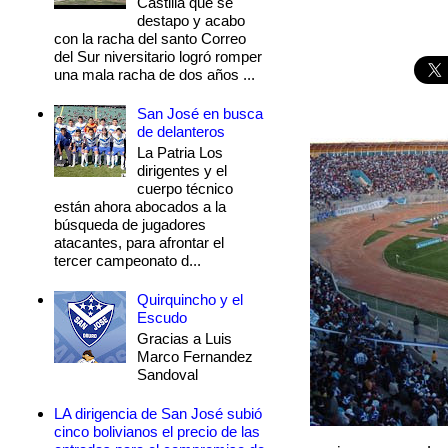
Castilla que se
destapo y acabo
con la racha del santo Correo
del Sur niversitario logró romper
una mala racha de dos años ...
San José en busca
de delanteros
La Patria Los
dirigentes y el
cuerpo técnico
están ahora abocados a la
búsqueda de jugadores
atacantes, para afrontar el
tercer campeonato d...
Quirquincho y el
Escudo
Gracias a Luis
Marco Fernandez
Sandoval
LA dirigencia de San José subió
cinco bolivianos el precio de las