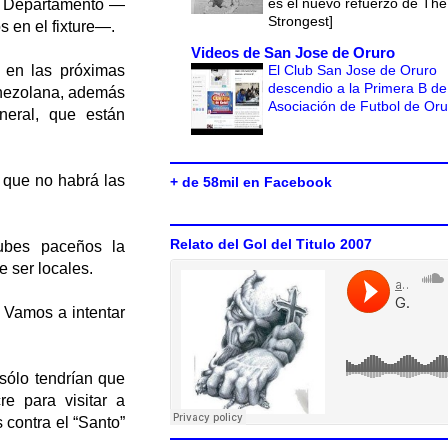
es el nuevo refuerzo de The
del Departamento —
Strongest]
 en el fixture—.
Videos de San Jose de Oruro
El Club San Jose de Oruro
s en las próximas
descendio a la Primera B de
enezolana, además
Asociación de Futbol de Or
neral, que están
 que no habrá las
+ de 58mil en Facebook
Relato del Gol del Titulo 2007
lubes paceños la
 ser locales.
 Vamos a intentar
sólo tendrían que
re para visitar a
s contra el “Santo”