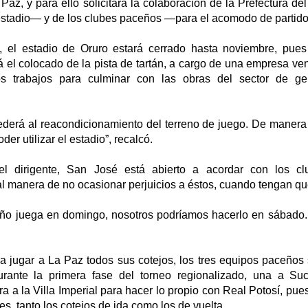
Paz, y para ello solicitará la colaboración de la Prefectura 
 estadio— y de los clubes paceños —para el acomodo de partidos
e, el estadio de Oruro estará cerrado hasta noviembre, pue
á el colocado de la pista de tartán, a cargo de una empresa v
os trabajos para culminar con las obras del sector de ge
derá al reacondicionamiento del terreno de juego. De manera
er utilizar el estadio”, recalcó.
l dirigente, San José está abierto a acordar con los c
l manera de no ocasionar perjuicios a éstos, cuando tengan que
ño juega en domingo, nosotros podríamos hacerlo en sábado.
a jugar a La Paz todos sus cotejos, los tres equipos paceños 
urante la primera fase del torneo regionalizado, una a Suc
tra a la Villa Imperial para hacer lo propio con Real Potosí, pue
es, tanto los cotejos de ida como los de vuelta.