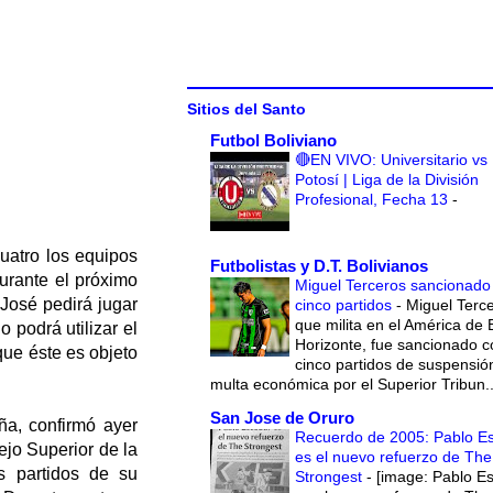
Sitios del Santo
Futbol Boliviano
🔴EN VIVO: Universitario vs
Potosí | Liga de la División
Profesional, Fecha 13
-
uatro los equipos
Futbolistas y D.T. Bolivianos
urante el próximo
Miguel Terceros sancionado
José pedirá jugar
cinco partidos
-
Miguel Terce
que milita en el América de 
 podrá utilizar el
Horizonte, fue sancionado c
ue éste es objeto
cinco partidos de suspensió
multa económica por el Superior Tribun..
San Jose de Oruro
ña, confirmó ayer
Recuerdo de 2005: Pablo E
ejo Superior de la
es el nuevo refuerzo de The
s partidos de su
Strongest
-
[image: Pablo E