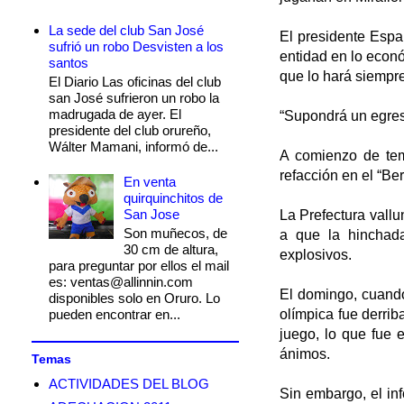
La sede del club San José
El presidente Españ
sufrió un robo Desvisten a los
entidad en lo econó
santos
que lo hará siempre
El Diario Las oficinas del club
san José sufrieron un robo la
madrugada de ayer. El
“Supondrá un egreso
presidente del club orureño,
Wálter Mamani, informó de...
A comienzo de te
refacción en el “B
En venta
quirquinchitos de
San Jose
La Prefectura vallu
Son muñecos, de
a que la hinchada
30 cm de altura,
explosivos.
para preguntar por ellos el mail
es: ventas@allinnin.com
El domingo, cuando
disponibles solo en Oruro. Lo
pueden encontrar en...
olímpica fue derrib
juego, lo que fue 
ánimos.
Temas
ACTIVIDADES DEL BLOG
Sin embargo, el inf