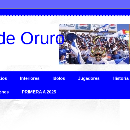
de Oruro
ios
Inferiores
Idolos
Jugadores
Historia
ones
PRIMERA A 2025