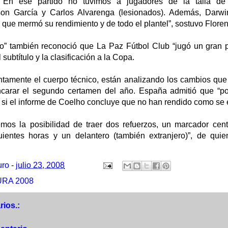
l. En ese partido no tuvimos a jugadores de la talla d
son García y Carlos Alvarenga (lesionados). Además, Darw
lo que mermó su rendimiento y de todo el plantel”, sostuvo Flor
to” también reconoció que La Paz Fútbol Club “jugó un gran p
l subtítulo y la clasificación a la Copa.
juntamente el cuerpo técnico, están analizando los cambios qu
encarar el segundo certamen del año. España admitió que “p
s, si el informe de Coelho concluye que no han rendido como se
mos la posibilidad de traer dos refuerzos, un marcador cent
uientes horas y un delantero (también extranjero)”, de quie
uro
-
julio 23, 2008
RA 2008
ios.: