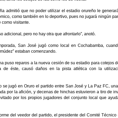
a admitió que no poder utilizar el estadio orureño le generará
mico, como también en lo deportivo, pues no jugará ningún par
 como visitante.
 adicional, pero no hay otra que afrontarlo”, anotó.
mporada, San José jugó como local en Cochabamba, cuando
ermúdez” estaban comenzando.
na puso reparos a la nueva cesión de su estadio para cotejos d
 de éste, causó daños en la pista atlética con la utilizac
 se jugó en Oruro el partido entre San José y La Paz FC, una 
ada por la afición, y decenas de hinchas estuvieron a tiro de inv
evitado por los propios jugadores del conjunto local que ayud
orme del veedor del partido, el presidente del Comité Técnico 