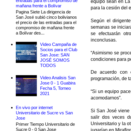
entradas para el compromiso de
equipo sean en La 
mañana frente a Bolívar
para la cesión del
Pagina Siete La dirigencia de
San José subió cinco bolivianos
Según el dirigent
el precio de las entradas para el
semanas se iniciar
compromiso de mañana frente
a Bolívar des...
se efectuarán otr
inconclusas.
Video Campaña de
Socios para el Club
“Asimismo se proce
San Jose: SAN
condiciones para pod
JOSÉ SOMOS
TODOS
De acuerdo con e
Video Analisis San
programación, de ta
Jose 0 - 1 Guabira
Fecha 5, Torneo
“Si un equipo pace
2021
acomodarnos”.
En vivo por internet
Si San José viene 
Universitario de Sucre vs San
salir dos veces d
Jose
Universitario y la o
Primer Tiempo Universitario de
Sucre 0 - 0 San Jose
jugarían en Miraflor