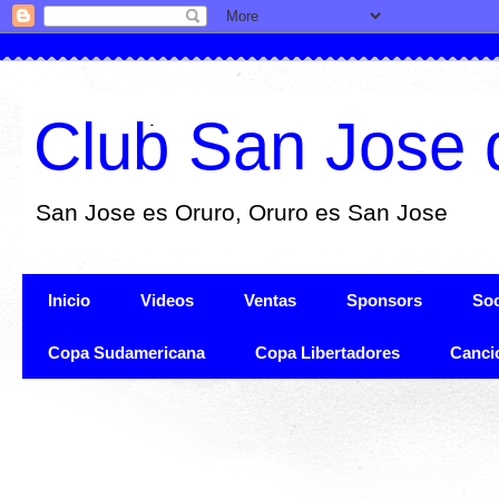
Club San Jose 
San Jose es Oruro, Oruro es San Jose
Inicio
Videos
Ventas
Sponsors
Soc
Copa Sudamericana
Copa Libertadores
Canci