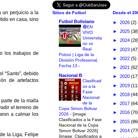
 un perjuicio a la
Sitios de Futbol
Desde el 200
tido en casa, sino
Futbol Boliviano
►
2026
(2)
🔴EN
►
2025
(38
VIVO:
Universita
►
2024
(28
rio vs
Real
►
2023
(47
 los trabajos de
Potosí | Liga de la
►
2022
(5)
División Profesional,
Fecha 13
-
►
2021
(62
el “Santo”, debido
Nacional B
►
2020
(17
ión de artefactos
Clasificad
►
2019
(11
os a la
Fase
►
2018
(44
Nacional
parte de la malla
de la
►
2017
(64
adir el terreno de
Copa Simon Bolivar
►
2016
(70
2026
-
[image:
aron a calmar los
Clasificados a la Fase
►
2015
(86
Nacional de la Copa
►
2014
(77
Simon Bolivar 2026]
de la Liga, Felipe
[image: Clasificados a