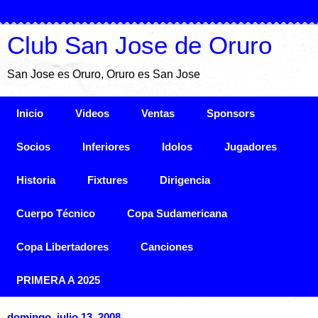
Club San Jose de Oruro
San Jose es Oruro, Oruro es San Jose
Inicio
Videos
Ventas
Sponsors
Socios
Inferiores
Idolos
Jugadores
Historia
Fixtures
Dirigencia
Cuerpo Técnico
Copa Sudamericana
Copa Libertadores
Canciones
PRIMERA A 2025
domingo, julio 13, 2008