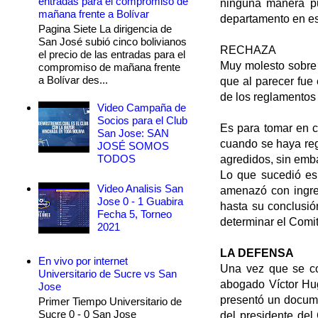
entradas para el compromiso de
ninguna manera pu
mañana frente a Bolívar
departamento en es
Pagina Siete La dirigencia de
San José subió cinco bolivianos
RECHAZA
el precio de las entradas para el
Muy molesto sobre 
compromiso de mañana frente
a Bolívar des...
que al parecer fue
de los reglamentos 
Video Campaña de
Socios para el Club
Es para tomar en c
San Jose: SAN
cuando se haya reg
JOSÉ SOMOS
TODOS
agredidos, sin emb
Lo que sucedió es
Video Analisis San
amenazó con ingre
Jose 0 - 1 Guabira
hasta su conclusió
Fecha 5, Torneo
determinar el Comit
2021
LA DEFENSA
En vivo por internet
Una vez que se co
Universitario de Sucre vs San
abogado Víctor Hu
Jose
presentó un documen
Primer Tiempo Universitario de
Sucre 0 - 0 San Jose
del presidente del