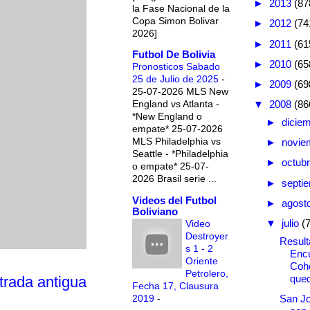
►
2013
(87
la Fase Nacional de la
Copa Simon Bolivar
►
2012
(74
2026]
►
2011
(61
Futbol De Bolivia
►
2010
(65
Pronosticos Sabado
25 de Julio de 2025
-
►
2009
(69
25-07-2026 MLS New
England vs Atlanta -
▼
2008
(86
*New England o
►
dicie
empate* 25-07-2026
MLS Philadelphia vs
►
novie
Seattle - *Philadelphia
►
octub
o empate* 25-07-
2026 Brasil serie ...
►
septi
Videos del Futbol
►
agost
Boliviano
▼
julio
(
Video
Destroyer
Result
s 1 - 2
Encu
Oriente
Cohe
Petrolero,
que
trada antigua
Fecha 17, Clausura
2019
-
San Jo