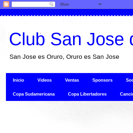
Club San Jose 
San Jose es Oruro, Oruro es San Jose
Inicio
Videos
Ventas
Sponsors
Soc
Copa Sudamericana
Copa Libertadores
Canci