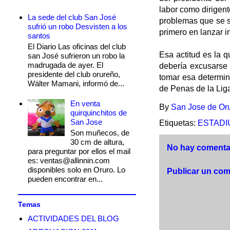
labor como dirigen
La sede del club San José
problemas que se s
sufrió un robo Desvisten a los
primero en lanzar i
santos
El Diario Las oficinas del club
Esa actitud es la q
san José sufrieron un robo la
madrugada de ayer. El
debería excusarse
presidente del club orureño,
tomar esa determin
Wálter Mamani, informó de...
de Penas de la Liga
En venta
By
San Jose de Or
quirquinchitos de
San Jose
Etiquetas:
ESTADI
Son muñecos, de
30 cm de altura,
No hay comentar
para preguntar por ellos el mail
es: ventas@allinnin.com
disponibles solo en Oruro. Lo
Publicar un com
pueden encontrar en...
Temas
ACTIVIDADES DEL BLOG