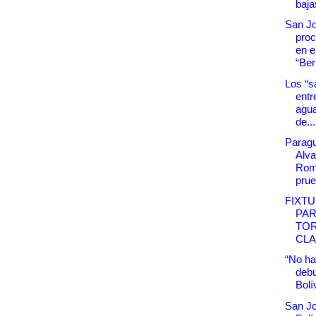
bajas
San Jo
proc
en e
“Be
Los “s
entr
agua
de...
Parag
Alva
Rom
prue
FIXTU
PAR
TO
CL
“No ha
debu
Bolí
San Jo