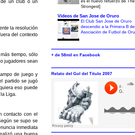
es el nuevo refuerzo de The
 de un club o un
Strongest]
Videos de San Jose de Oruro
El Club San Jose de Oruro
descendio a la Primera B de
ente la resolución
Asociación de Futbol de Or
uera del contexto
 más tiempo, sólo
+ de 58mil en Facebook
 o jugadores sean
Relato del Gol del Titulo 2007
 campo de juego y
l partido se jugó
iquiera eso puede
la Liga.
 contacto con el
 Según se supo se
renuncia inmediata
realizó una buena