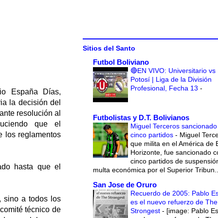
Sitios del Santo
Futbol Boliviano
🔴EN VIVO: Universitario vs
Potosí | Liga de la División
Profesional, Fecha 13
-
cio España Días,
ia la decisión del
ante resolución al
Futbolistas y D.T. Bolivianos
duciendo que el
Miguel Terceros sancionado
e los reglamentos
cinco partidos
-
Miguel Terce
que milita en el América de 
Horizonte, fue sancionado c
cinco partidos de suspensió
ado hasta que el
multa económica por el Superior Tribun..
San Jose de Oruro
Recuerdo de 2005: Pablo E
 sino a todos los
es el nuevo refuerzo de The
 comité técnico de
Strongest
-
[image: Pablo E