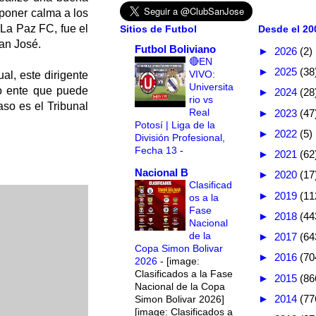
poner calma a los
La Paz FC, fue el
Sitios de Futbol
Desde el 200
San José.
Futbol Boliviano
►
2026
(2)
🔴EN
►
2025
(38
VIVO:
al, este dirigente
Universita
o ente que puede
►
2024
(28
rio vs
so es el Tribunal
Real
►
2023
(47
Potosí | Liga de la
►
2022
(5)
División Profesional,
Fecha 13
-
►
2021
(62
Nacional B
►
2020
(17
Clasificad
►
2019
(11
os a la
Fase
►
2018
(44
Nacional
de la
►
2017
(64
Copa Simon Bolivar
►
2016
(70
2026
-
[image:
Clasificados a la Fase
►
2015
(86
Nacional de la Copa
►
2014
(77
Simon Bolivar 2026]
[image: Clasificados a