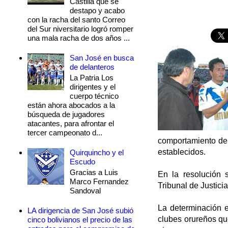
Castilla que se
destapo y acabo
con la racha del santo Correo
del Sur niversitario logró romper
una mala racha de dos años ...
San José en busca
de delanteros
La Patria Los
dirigentes y el
cuerpo técnico
están ahora abocados a la
búsqueda de jugadores
atacantes, para afrontar el
tercer campeonato d...
comportamiento del
establecidos.
Quirquincho y el
Escudo
Gracias a Luis
En la resolución 
Marco Fernandez
Tribunal de Justicia
Sandoval
La determinación e
LA dirigencia de San José subió
clubes orureños que
cinco bolivianos el precio de las