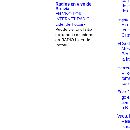
con 
Radios en vivo de
defe
Bolivia
dela
EN VIVO POR
INTERNET RADIO
Rojas,
Lider de Potosi
-
Herr
Puede visitar el sitio
tent
de la radio en internet
Cris
en RADIO Lider de
El Sede
Potosi
“Je
Ber
la in
Herrer
Vill
tom
cuen
Eder J
goler
San 
a B..
Vaca, 
Pala
Para