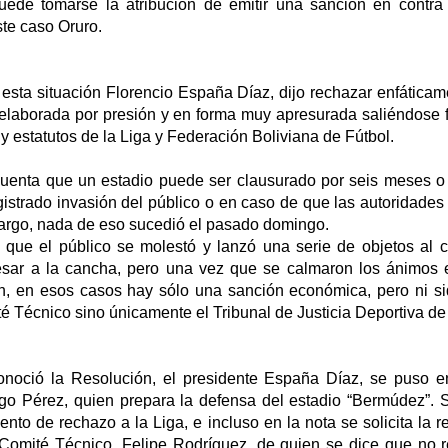
ede tomarse la atribución de emitir una sanción en contra
te caso Oruro.
esta situación Florencio España Díaz, dijo rechazar enfáticam
 elaborada por presión y en forma muy apresurada saliéndose f
y estatutos de la Liga y Federación Boliviana de Fútbol.
uenta que un estadio puede ser clausurado por seis meses o
istrado invasión del público o en caso de que las autoridades
argo, nada de eso sucedió el pasado domingo.
 que el público se molestó y lanzó una serie de objetos al
sar a la cancha, pero una vez que se calmaron los ánimos e
n, en esos casos hay sólo una sanción económica, pero ni s
é Técnico sino únicamente el Tribunal de Justicia Deportiva de 
noció la Resolución, el presidente España Díaz, se puso en
go Pérez, quien prepara la defensa del estadio “Bermúdez”.
to de rechazo a la Liga, e incluso en la nota se solicita la 
 Comité Técnico, Felipe Rodríguez, de quien se dice que no 