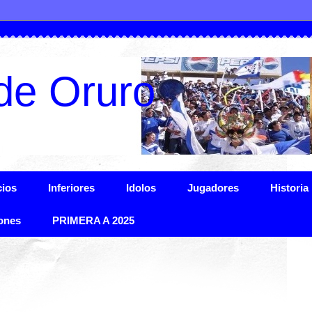
de Oruro
ios
Inferiores
Idolos
Jugadores
Historia
ones
PRIMERA A 2025