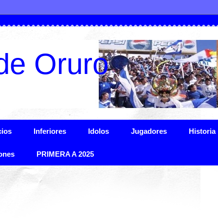
de Oruro
ios
Inferiores
Idolos
Jugadores
Historia
ones
PRIMERA A 2025