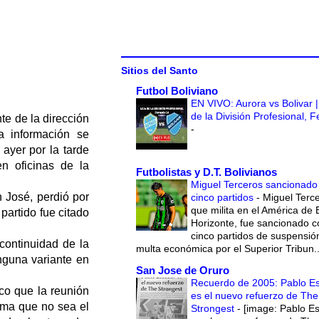
Sitios del Santo
Futbol Boliviano
EN VIVO: Aurora vs Bolivar |
de la División Profesional, 
te de la dirección
-
a información se
ayer por la tarde
en oficinas de la
Futbolistas y D.T. Bolivianos
Miguel Terceros sancionado
n José, perdió por
cinco partidos
-
Miguel Terce
que milita en el América de 
artido fue citado
Horizonte, fue sancionado c
cinco partidos de suspensió
continuidad de la
multa económica por el Superior Tribun..
inguna variante en
San Jose de Oruro
Recuerdo de 2005: Pablo E
ico que la reunión
es el nuevo refuerzo de The
tema que no sea el
Strongest
-
[image: Pablo E