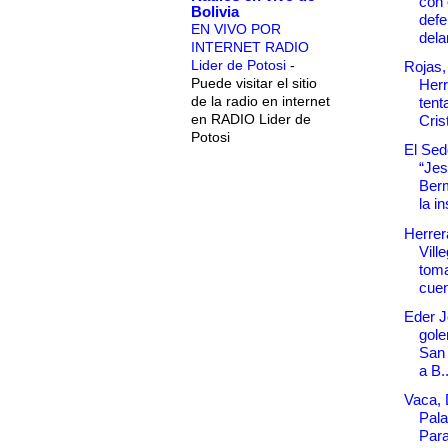
con 
Bolivia
defe
EN VIVO POR
dela
INTERNET RADIO
Lider de Potosi
-
Rojas,
Puede visitar el sitio
Herr
de la radio en internet
tent
en RADIO Lider de
Cris
Potosi
El Sede
“Je
Ber
la in
Herrer
Vill
tom
cuen
Eder J
goler
San 
a B..
Vaca, 
Pala
Para