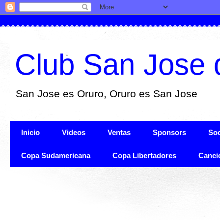
Club San Jose 
San Jose es Oruro, Oruro es San Jose
Inicio
Videos
Ventas
Sponsors
Soc
Copa Sudamericana
Copa Libertadores
Canci