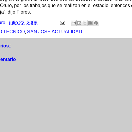
ruro, por los trabajos que se realizan en el estadio, entonces
a”, dijo Flores.
uro
-
julio 22, 2008
 TECNICO
,
SAN JOSE ACTUALIDAD
ios.:
entario