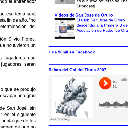
es el nuevo refuerzo de The
ndo el entrenador
Strongest]
que ese tema será
Videos de San Jose de Oruro
El Club San Jose de Oruro
ta fin de año, “no
descendio a la Primera B de
terminación del
Asociación de Futbol de Or
ión Silvio Flores,
ue no tuvieron un
+ de 58mil en Facebook
os jugadores que
jugadores serán
Relato del Gol del Titulo 2007
ado que se produjo
n escapar una gran
de San José, sin
 en el siguiente
uenta que de los
l margen de que no