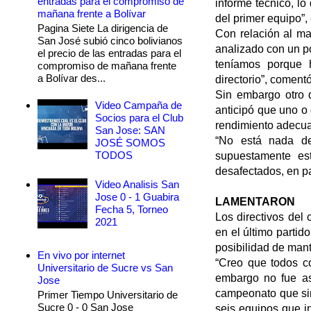
entradas para el compromiso de
informe técnico, l
mañana frente a Bolívar
del primer equipo”, 
Pagina Siete La dirigencia de
Con relación al ma
San José subió cinco bolivianos
analizado con un p
el precio de las entradas para el
teníamos porque 
compromiso de mañana frente
a Bolívar des...
directorio”, coment
Sin embargo otro de
Video Campaña de
anticipó que uno o
Socios para el Club
rendimiento adecua
San Jose: SAN
“No está nada de
JOSÉ SOMOS
TODOS
supuestamente es
desafectados, en par
Video Analisis San
Jose 0 - 1 Guabira
LAMENTARON
Fecha 5, Torneo
Los directivos del
2021
en el último parti
posibilidad de mant
En vivo por internet
“Creo que todos c
Universitario de Sucre vs San
embargo no fue as
Jose
campeonato que si
Primer Tiempo Universitario de
Sucre 0 - 0 San Jose
seis equipos que in