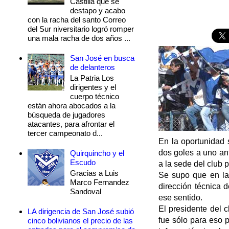
Castilla que se
destapo y acabo
con la racha del santo Correo
del Sur niversitario logró romper
una mala racha de dos años ...
San José en busca
de delanteros
La Patria Los
dirigentes y el
cuerpo técnico
están ahora abocados a la
búsqueda de jugadores
atacantes, para afrontar el
tercer campeonato d...
En la oportunidad 
dos goles a uno an
Quirquincho y el
Escudo
a la sede del club 
Gracias a Luis
Se supo que en la 
Marco Fernandez
dirección técnica 
Sandoval
ese sentido.
El presidente del c
LA dirigencia de San José subió
fue sólo para eso p
cinco bolivianos el precio de las