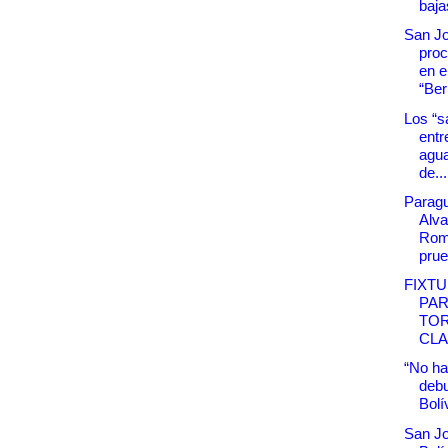
bajas
San Jo
proc
en e
“Be
Los “s
entr
agua
de...
Parag
Alva
Rom
prue
FIXTU
PAR
TO
CL
“No ha
debu
Bolí
San Jo