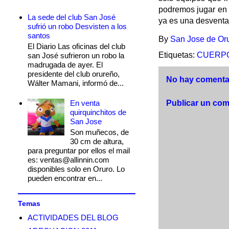
podremos jugar en O
La sede del club San José
ya es una desventaj
sufrió un robo Desvisten a los
santos
By
San Jose de Or
El Diario Las oficinas del club
Etiquetas:
CUERPO
san José sufrieron un robo la
madrugada de ayer. El
presidente del club orureño,
No hay comentar
Wálter Mamani, informó de...
En venta
Publicar un com
quirquinchitos de
San Jose
Son muñecos, de
30 cm de altura,
para preguntar por ellos el mail
es: ventas@allinnin.com
disponibles solo en Oruro. Lo
pueden encontrar en...
Temas
ACTIVIDADES DEL BLOG