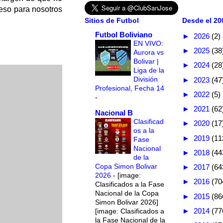
 eso para nosotros
Sitios de Futbol
Desde el 200
Futbol Boliviano
►
2026
(2)
EN VIVO:
►
2025
(38
Aurora vs
Bolivar |
►
2024
(28
Liga de la
División
►
2023
(47
Profesional, Fecha 14
►
2022
(5)
-
►
2021
(62
Nacional B
Clasificad
►
2020
(17
os a la
►
2019
(11
Fase
Nacional
►
2018
(44
de la
Copa Simon Bolivar
►
2017
(64
2026
-
[image:
►
2016
(70
Clasificados a la Fase
Nacional de la Copa
►
2015
(86
Simon Bolivar 2026]
►
2014
(77
[image: Clasificados a
la Fase Nacional de la