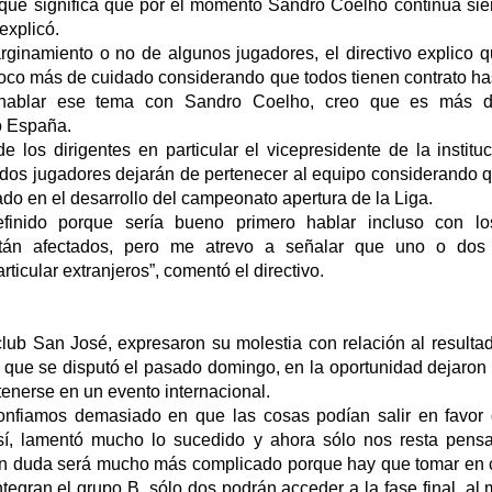
o que significa que por el momento Sandro Coelho continúa sie
explicó.
rginamiento o no de algunos jugadores, el directivo explico 
oco más de cuidado considerando que todos tienen contrato has
hablar ese tema con Sandro Coelho, creo que es más de
ó España.
 los dirigentes en particular el vicepresidente de la instituc
 dos jugadores dejarán de pertenecer al equipo considerando q
do en el desarrollo del campeonato apertura de la Liga.
finido porque sería bueno primero hablar incluso con l
tán afectados, pero me atrevo a señalar que uno o dos 
ticular extranjeros”, comentó el directivo.
 club San José, expresaron su molestia con relación al result
do que se disputó el pasado domingo, en la oportunidad dejaro
enerse en un evento internacional.
onfiamos demasiado en que las cosas podían salir en favor 
í, lamentó mucho lo sucedido y ahora sólo nos resta pensar
n duda será mucho más complicado porque hay que tomar en c
tegran el grupo B, sólo dos podrán acceder a la fase final, a