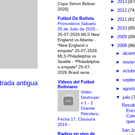
►
2013
(87
Copa Simon Bolivar
2026]
►
2012
(74
Futbol De Bolivia
►
2011
(61
Pronosticos Sabado
►
2010
(65
25 de Julio de 2025
-
25-07-2026 MLS New
►
2009
(69
England vs Atlanta -
*New England o
▼
2008
(86
empate* 25-07-2026
►
dicie
MLS Philadelphia vs
Seattle - *Philadelphia
►
novie
o empate* 25-07-
►
octub
2026 Brasil serie ...
►
septi
Videos del Futbol
trada antigua
Boliviano
►
agost
Video
▼
julio
(
Destroyer
s 1 - 2
Result
Oriente
Encu
Petrolero,
Cohe
Fecha 17, Clausura
que
2019
-
San Jo
Radios en vivo de