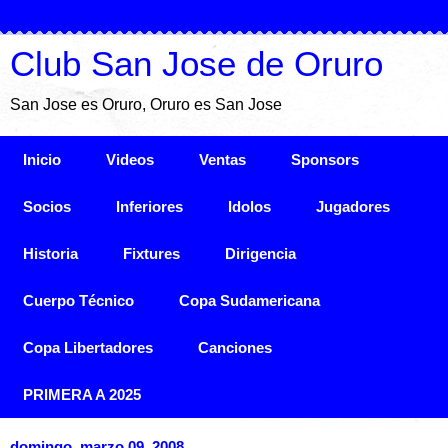
Club San Jose de Oruro
San Jose es Oruro, Oruro es San Jose
Inicio
Videos
Ventas
Sponsors
Socios
Inferiores
Idolos
Jugadores
Historia
Fixtures
Dirigencia
Cuerpo Técnico
Copa Sudamericana
Copa Libertadores
Canciones
PRIMERA A 2025
domingo, marzo 09, 2008