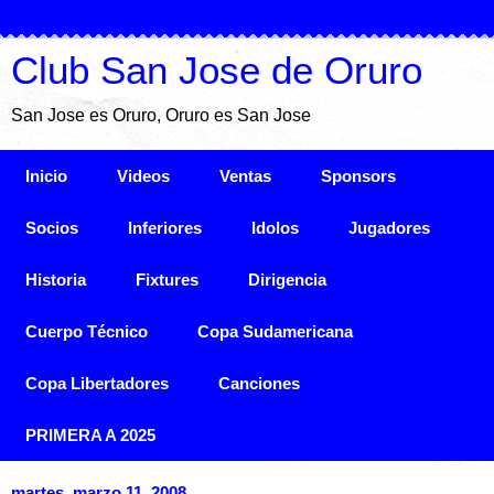
Club San Jose de Oruro
San Jose es Oruro, Oruro es San Jose
Inicio
Videos
Ventas
Sponsors
Socios
Inferiores
Idolos
Jugadores
Historia
Fixtures
Dirigencia
Cuerpo Técnico
Copa Sudamericana
Copa Libertadores
Canciones
PRIMERA A 2025
martes, marzo 11, 2008